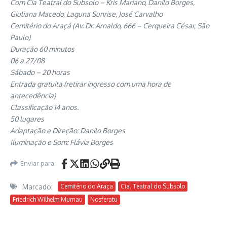
Com Cia Teatral do Subsolo – Kris Mariano, Danilo Borges,
Giuliana Macedo, Laguna Sunrise, José Carvalho
Cemitério do Araçá (Av. Dr. Arnaldo, 666 – Cerqueira César, São
Paulo)
Duração 60 minutos
06 a 27/08
Sábado – 20 horas
Entrada gratuita (retirar ingresso com uma hora de
antecedência)
Classificação 14 anos.
50 lugares
Adaptação e Direção: Danilo Borges
Iluminação e Som: Flávia Borges
Enviar para
Marcado:
Cemitério do Araça
Cia. Teatral do Subsolo
Friedrich Wilhelm Murnau
Nosferatu