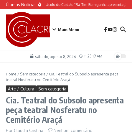
Ir para o conteúdo
Últimas Notícias
O espetáculo do Castelo “Rá-Tim-Bum ganha apresentação d
Main Menu
11:23:19 AM
sábado, agosto 8, 2026
Home
/
Sem categoria
/
Cia. Teatral do Subsolo apresenta peça
teatral Nosferatu no Cemitério Araçá
Arte / Cultura
Sem categoria
Cia. Teatral do Subsolo apresenta
peça teatral Nosferatu no
Cemitério Araçá
Por
Claudia Cristina
Nenhum comentário