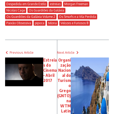
Despedida em Grande Estilo
estreias
Morgan Freeman
Nicolas Cage
Os Guardiões da Galáxia
Os Guardiões da Galáxia Volume 2
Os Smurfs e a Vila Perdida
Paixão Obsessiva
pipoca
telona
Velozes e Furiosos 8
Previous Article
Next Article
Estreia
Organi
s do
zação
Cinema
Nacion
– Abril
al do
2017
Turism
o
Grego
(GNTO)
na
WTM
Latin