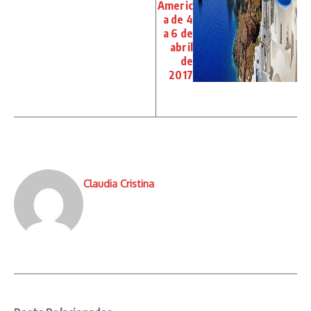
Americ
a de 4
a 6 de
abril
de
2017
Claudia Cristina