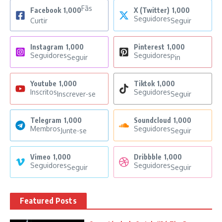
Fãs
Facebook
1,000
X (Twitter)
1,000
Seguidores
Curtir
Seguir
Instagram
1,000
Pinterest
1,000
Seguidores
Seguidores
Seguir
Pin
Youtube
1,000
Tiktok
1,000
Inscritos
Seguidores
Inscrever-se
Seguir
Telegram
1,000
Soundcloud
1,000
Membros
Seguidores
Junte-se
Seguir
Vimeo
1,000
Dribbble
1,000
Seguidores
Seguidores
Seguir
Seguir
Featured Posts