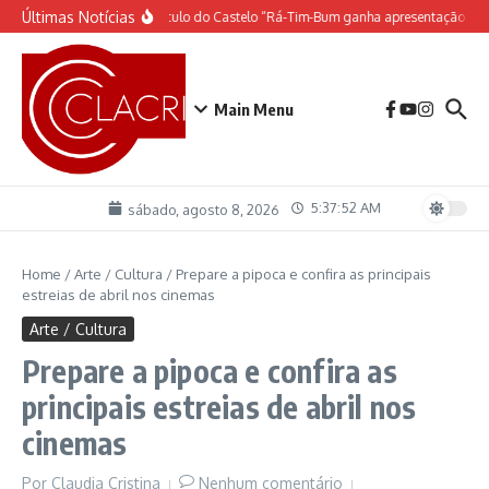
Ir para o conteúdo
Últimas Notícias
O espetáculo do Castelo “Rá-Tim-Bum ganha apresentação de 
Main Menu
5:37:52 AM
sábado, agosto 8, 2026
Home
/
Arte / Cultura
/
Prepare a pipoca e confira as principais
estreias de abril nos cinemas
Arte / Cultura
Prepare a pipoca e confira as
principais estreias de abril nos
cinemas
Por
Claudia Cristina
Nenhum comentário