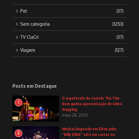
Pet
(37)
Sem categoria
(1253)
TV ClaCri
(37)
Viagem
(127)
Posts em Destaque
O espetáculo do Castelo “Rá-Tim-
1
Bum ganha apresentação de video
mapping
maio 28, 2025
Musical inspirado em Elton John,
2
“Billy Elliot” está em cartaz no