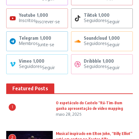
Youtube
1,000
Tiktok
1,000
Inscritos
Seguidores
Inscrever-se
Seguir
Telegram
1,000
Soundcloud
1,000
Membros
Seguidores
Junte-se
Seguir
Vimeo
1,000
Dribbble
1,000
Seguidores
Seguidores
Seguir
Seguir
Featured Posts
O espetáculo do Castelo “Rá-Tim-Bum
1
ganha apresentação de video mapping
maio 28, 2025
Musical inspirado em Elton John, “Billy Elliot”
2