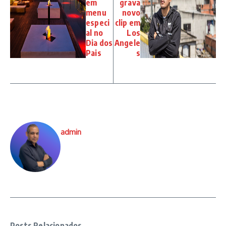
em
grava
menu
novo
especi
clip em
al no
Los
Dia dos
Angele
Pais
s
admin
Posts Relacionados