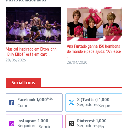
Ana Furtado ganha 150 bombons
Musical inspirado em Elton John,
do marido e pede ajuda: “Ah, esse
“Billy Elliot” está em cart ...
...
28/05/2025
28/04/2020
Social Icons
Fãs
Facebook
1,000
X (Twitter)
1,000
Seguidores
Curtir
Seguir
Instagram
1,000
Pinterest
1,000
Seguidores
Seguidores
Seguir
Pin