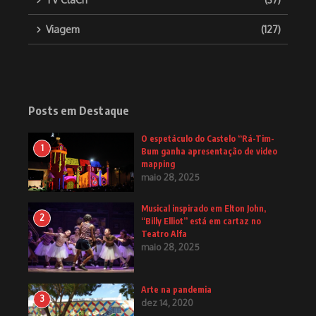
Viagem
(127)
Posts em Destaque
O espetáculo do Castelo “Rá-Tim-
1
Bum ganha apresentação de video
mapping
maio 28, 2025
Musical inspirado em Elton John,
2
“Billy Elliot” está em cartaz no
Teatro Alfa
maio 28, 2025
Arte na pandemia
3
dez 14, 2020