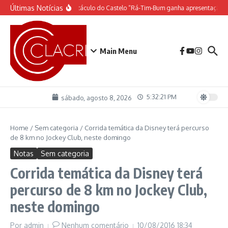
Ir para o conteúdo
Últimas Notícias
O espetáculo do Castelo “Rá-Tim-Bum ganha apresentação d
Main Menu
5:32:21 PM
sábado, agosto 8, 2026
Home
/
Sem categoria
/
Corrida temática da Disney terá percurso
de 8 km no Jockey Club, neste domingo
Notas
Sem categoria
Corrida temática da Disney terá
percurso de 8 km no Jockey Club,
neste domingo
Por
admin
Nenhum comentário
10/08/2016
18:34