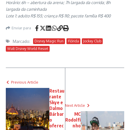
Horário: 6h – abertura da arena; 7h largada da corrida; 8h
largada da caminhada
Lote 1: adulto R$ 155; criança R$ 110; pacote família R$ 400
Enviar para
Marcado:
Disney Magic Run
Flórida
Jockey Club
Walt Disney World Resort
Previous Article
Restau
rante
Skye e
Next Article
Dalmo
Bárbar
MC
o
Rodolfi
oferec
nho