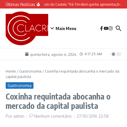
Ir para o conteúdo
Últimas Notícias
O espetáculo do Castelo “Rá-Tim-Bum ganha apresentação de 
Main Menu
4:17:26 AM
quinta-feira, agosto 6, 2026
Home
/
Gastronomia
/
Coxinha requintada abocanha o mercado da
capital paulista
Gastronomia
Coxinha requintada abocanha o
mercado da capital paulista
Por
admin
Nenhum comentário
27/10/2016
22:58