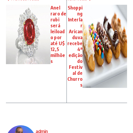
Anel
Shoppi
raro de
ng
rubi
Interla
será
r
leiload
Arican
o por
duva
até U$
recebe
12,5
4ª
milhõe
edição
s
do
Festiv
al de
Churro
s
admin