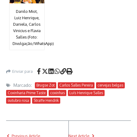
Danilo Miot,
Luiz Henrique,
Daniela, Carlos
Vinicius e Flavia
Salles (Foto:
Divulgação/WhatsApp)
Enviar para
Marcado:
Brugse Zot
Carlos Salles Pereira
cervejas belgas
Coxinharia Prime Taste
coxinhas
Luís Henrique Salles
outubro rosa
Straffe Hendrik
Previous Article
Next Article