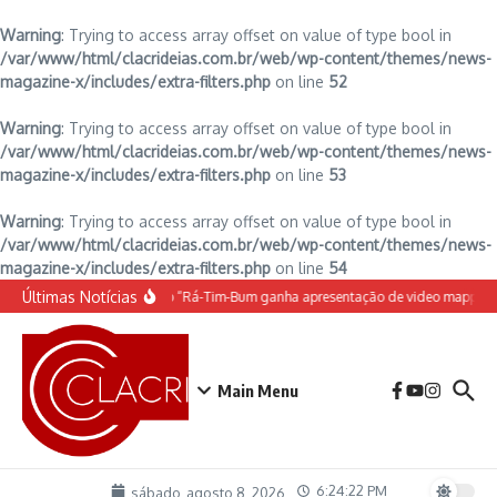
Warning
: Trying to access array offset on value of type bool in
/var/www/html/clacrideias.com.br/web/wp-content/themes/news-
magazine-x/includes/extra-filters.php
on line
52
Warning
: Trying to access array offset on value of type bool in
/var/www/html/clacrideias.com.br/web/wp-content/themes/news-
magazine-x/includes/extra-filters.php
on line
53
Warning
: Trying to access array offset on value of type bool in
/var/www/html/clacrideias.com.br/web/wp-content/themes/news-
magazine-x/includes/extra-filters.php
on line
54
Ir para o conteúdo
Últimas Notícias
O espetáculo do Castelo “Rá-Tim-Bum ganha apresentação de video mapping
Main Menu
6:24:23 PM
sábado, agosto 8, 2026