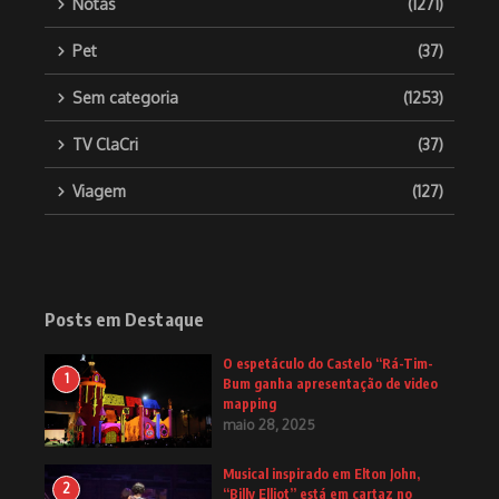
Notas
(1271)
Pet
(37)
Sem categoria
(1253)
TV ClaCri
(37)
Viagem
(127)
Posts em Destaque
O espetáculo do Castelo “Rá-Tim-
1
Bum ganha apresentação de video
mapping
maio 28, 2025
Musical inspirado em Elton John,
2
“Billy Elliot” está em cartaz no