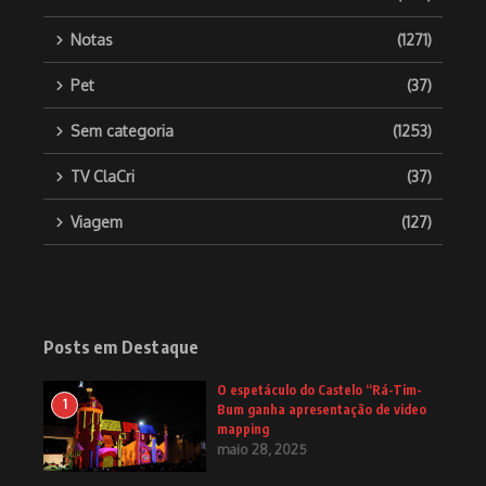
Notas
(1271)
Pet
(37)
Sem categoria
(1253)
TV ClaCri
(37)
Viagem
(127)
Posts em Destaque
O espetáculo do Castelo “Rá-Tim-
1
Bum ganha apresentação de video
mapping
maio 28, 2025