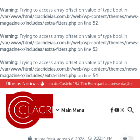
Warning
: Trying to access array offset on value of type bool in
/var/www/html/clacrideias.com.br/web/wp-content/themes/news-
magazine-x/includes/extra-filters.php
on line
52
Warning
: Trying to access array offset on value of type bool in
/var/www/html/clacrideias.com.br/web/wp-content/themes/news-
magazine-x/includes/extra-filters.php
on line
53
Warning
: Trying to access array offset on value of type bool in
/var/www/html/clacrideias.com.br/web/wp-content/themes/news-
magazine-x/includes/extra-filters.php
on line
54
Ir para o conteúdo
Últimas Notícias
O espetáculo do Castelo “Rá-Tim-Bum ganha apresentação de v
Main Menu
8:32:15 PM
quinta-feira, agosto 6, 2026