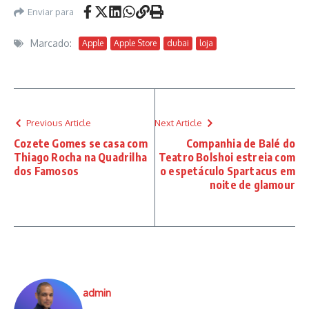
Enviar para
Marcado:
Apple
Apple Store
dubai
loja
Previous Article
Next Article
Cozete Gomes se casa com
Companhia de Balé do
Thiago Rocha na Quadrilha
Teatro Bolshoi estreia com
dos Famosos
o espetáculo Spartacus em
noite de glamour
admin