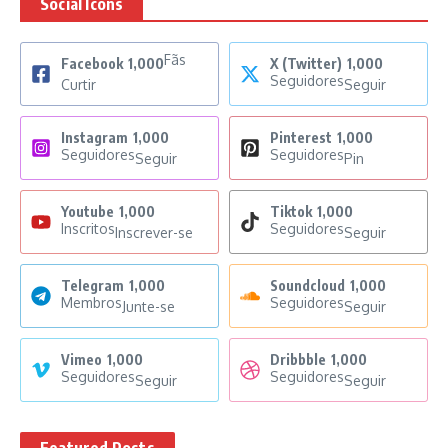
Social Icons
Fãs
Facebook
1,000
X (Twitter)
1,000
Seguidores
Curtir
Seguir
Instagram
1,000
Pinterest
1,000
Seguidores
Seguidores
Seguir
Pin
Youtube
1,000
Tiktok
1,000
Inscritos
Seguidores
Inscrever-se
Seguir
Telegram
1,000
Soundcloud
1,000
Membros
Seguidores
Junte-se
Seguir
Vimeo
1,000
Dribbble
1,000
Seguidores
Seguidores
Seguir
Seguir
Featured Posts