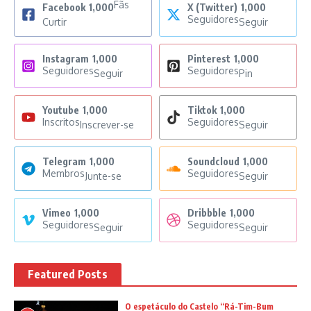
Fãs
Facebook
1,000
X (Twitter)
1,000
Seguidores
Curtir
Seguir
Instagram
1,000
Pinterest
1,000
Seguidores
Seguidores
Seguir
Pin
Youtube
1,000
Tiktok
1,000
Inscritos
Seguidores
Inscrever-se
Seguir
Telegram
1,000
Soundcloud
1,000
Membros
Seguidores
Junte-se
Seguir
Vimeo
1,000
Dribbble
1,000
Seguidores
Seguidores
Seguir
Seguir
Featured Posts
O espetáculo do Castelo “Rá-Tim-Bum