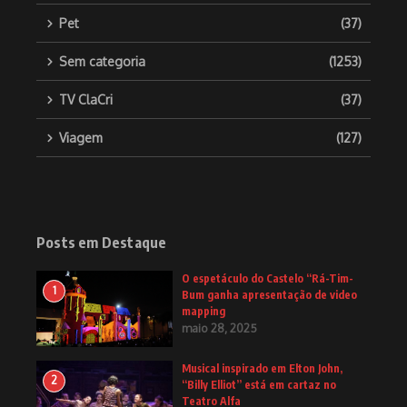
Pet
(37)
Sem categoria
(1253)
TV ClaCri
(37)
Viagem
(127)
Posts em Destaque
O espetáculo do Castelo “Rá-Tim-
1
Bum ganha apresentação de video
mapping
maio 28, 2025
Musical inspirado em Elton John,
2
“Billy Elliot” está em cartaz no
Teatro Alfa