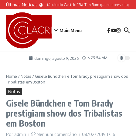
Ir para o conteúdo
Últimas Notícias
O espetáculo do Castelo “Rá-Tim-Bum ganha apresentação 
Main Menu
6:23:55 AM
domingo, agosto 9, 2026
Home
/
Notas
/
Gisele Bündchen e Tom Brady prestigiam show dos
Tribalistas em Boston
Notas
Gisele Bündchen e Tom Brady
prestigiam show dos Tribalistas
em Boston
Por
admin
Nenhum comentário
08/02/2019
17:16