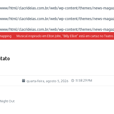
www/html/clacrideias.com.br/web/wp-content/themes/news-magazine
www/html/clacrideias.com.br/web/wp-content/themes/news-magazine
www/html/clacrideias.com.br/web/wp-content/themes/news-magazine
ping
Musical inspirado em Elton John, “Billy Elliot” está em cartaz no Teatro Alfa
tato
11:58:30 PM
quarta-feira, agosto 5, 2026
 Night Out