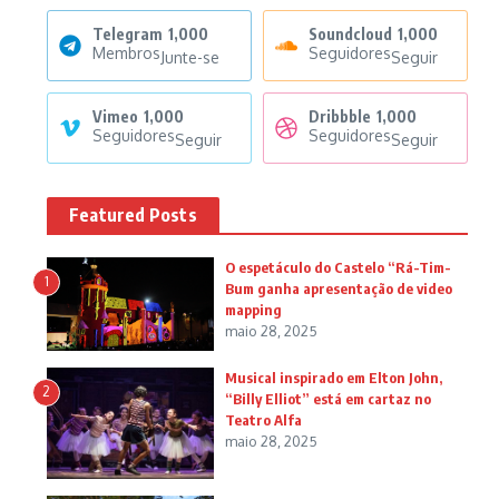
Telegram
1,000
Soundcloud
1,000
Membros
Seguidores
Junte-se
Seguir
Vimeo
1,000
Dribbble
1,000
Seguidores
Seguidores
Seguir
Seguir
Featured Posts
O espetáculo do Castelo “Rá-Tim-
1
Bum ganha apresentação de video
mapping
maio 28, 2025
Musical inspirado em Elton John,
2
“Billy Elliot” está em cartaz no
Teatro Alfa
maio 28, 2025