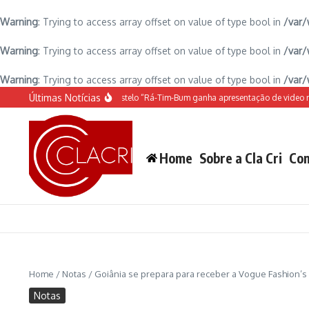
Warning
: Trying to access array offset on value of type bool in
/var/
Warning
: Trying to access array offset on value of type bool in
/var/
Warning
: Trying to access array offset on value of type bool in
/var/
Ir para o conteúdo
Últimas Notícias
O espetáculo do Castelo “Rá-Tim-Bum ganha apresentação de video map
Home
Sobre a Cla Cri
Con
Home
/
Notas
/
Goiânia se prepara para receber a Vogue Fashion’s
Notas