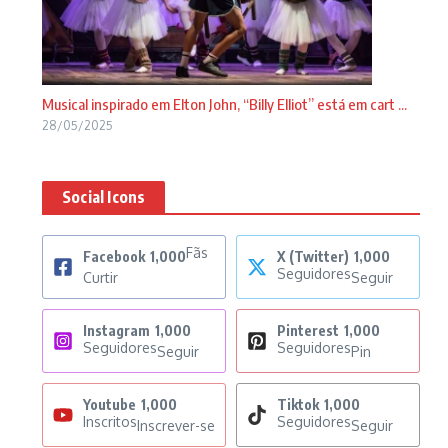
Musical inspirado em Elton John, “Billy Elliot” está em cart ...
28/05/2025
Social Icons
Fãs
Facebook
1,000
X (Twitter)
1,000
Seguidores
Curtir
Seguir
Instagram
1,000
Pinterest
1,000
Seguidores
Seguidores
Seguir
Pin
Youtube
1,000
Tiktok
1,000
Inscritos
Seguidores
Inscrever-se
Seguir