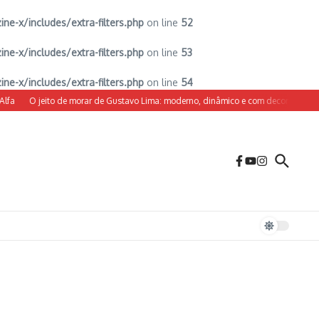
-x/includes/extra-filters.php
on line
52
-x/includes/extra-filters.php
on line
53
-x/includes/extra-filters.php
on line
54
O jeito de morar de Gustavo Lima: moderno, dinâmico e com decoração sob med