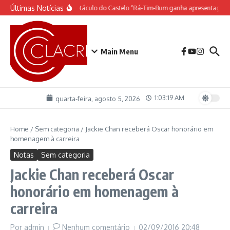
Ir para o conteúdo
Últimas Notícias
O espetáculo do Castelo “Rá-Tim-Bum ganha apresentação 
Main Menu
1:03:20 AM
quarta-feira, agosto 5, 2026
Home
/
Sem categoria
/
Jackie Chan receberá Oscar honorário em
homenagem à carreira
Notas
Sem categoria
Jackie Chan receberá Oscar
honorário em homenagem à
carreira
Por
admin
Nenhum comentário
02/09/2016
20:48