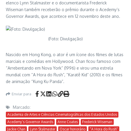
elenco Lynn Stalmaster e o documentarista Frederick
Wiseman também receberão o prêmio durante o Acedemy’s
Governor Awards, que acontece em 12 novembro deste ano.
(Foto: Divulgação)
Nascido em Hong Kong, o ator é um ícone dos filmes de lutas
marciais e comédias em Hollywood. Chan ficou famoso com
“Arrebentando em Nova York” (1996) e virou uma estrela
mundial com “A Hora do Rush”, “Karatê Kid” (2010) e os filmes
de animação “Kung Ku Panda”.
Enviar para
Marcado:
Academia de Artes e Ciências Cinematográficas dos Estados Unidos
Acedemy’s Governor Awards
Anne Coates
Frederick Wiseman
Jackie Chan
Lynn Stalmaster
Oscar honorário
“A Hora do Rush”