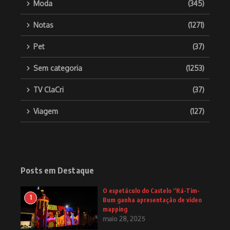
Moda
(345)
Notas
(1271)
Pet
(37)
Sem categoria
(1253)
TV ClaCri
(37)
Viagem
(127)
Posts em Destaque
O espetáculo do Castelo “Rá-Tim-
1
Bum ganha apresentação de video
mapping
maio 28, 2025