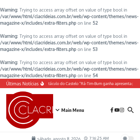
Warning
: Trying to access array offset on value of type bool in
/var/www/html/clacrideias.com.br/web/wp-content/themes/news-
magazine-x/includes/extra-filters.php
on line
52
Warning
: Trying to access array offset on value of type bool in
/var/www/html/clacrideias.com.br/web/wp-content/themes/news-
magazine-x/includes/extra-filters.php
on line
53
Warning
: Trying to access array offset on value of type bool in
/var/www/html/clacrideias.com.br/web/wp-content/themes/news-
magazine-x/includes/extra-filters.php
on line
54
Ir para o conteúdo
Últimas Notícias
O espetáculo do Castelo “Rá-Tim-Bum ganha apresentação 
Main Menu
7:16:26 AM
sábado, agosto 8, 2026