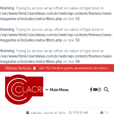
Warning
: Trying to access array offset on value of type bool in
/var/www/html/clacrideias.com.br/web/wp-content/themes/news-
magazine-x/includes/extra-filters.php
on line
52
Warning
: Trying to access array offset on value of type bool in
/var/www/html/clacrideias.com.br/web/wp-content/themes/news-
magazine-x/includes/extra-filters.php
on line
53
Warning
: Trying to access array offset on value of type bool in
/var/www/html/clacrideias.com.br/web/wp-content/themes/news-
magazine-x/includes/extra-filters.php
on line
54
Ir para o conteúdo
Últimas Notícias
O espetáculo do Castelo “Rá-Tim-Bum ganha apresentação de video mapp
Main Menu
9:10:11 AM
sábado, agosto 8, 2026