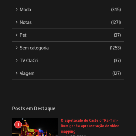
Moda
(345)
Notas
(1271)
Pet
(37)
Sem categoria
(1253)
TV ClaCri
(37)
Viagem
(127)
Posts em Destaque
O espetáculo do Castelo “Rá-Tim-
1
Bum ganha apresentação de video
mapping