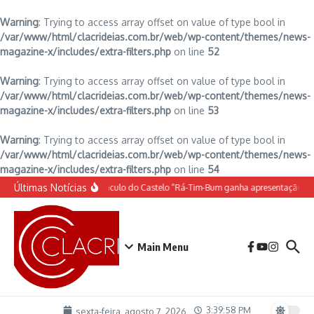
Warning
: Trying to access array offset on value of type bool in
/var/www/html/clacrideias.com.br/web/wp-content/themes/news-
magazine-x/includes/extra-filters.php
on line
52
Warning
: Trying to access array offset on value of type bool in
/var/www/html/clacrideias.com.br/web/wp-content/themes/news-
magazine-x/includes/extra-filters.php
on line
53
Warning
: Trying to access array offset on value of type bool in
/var/www/html/clacrideias.com.br/web/wp-content/themes/news-
magazine-x/includes/extra-filters.php
on line
54
Ir para o conteúdo
Últimas Notícias
O espetáculo do Castelo “Rá-Tim-Bum ganha apresentação de
Main Menu
3:39:59 PM
sexta-feira, agosto 7, 2026