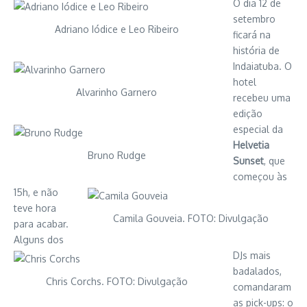
O dia 12 de
setembro
Adriano Iódice e Leo Ribeiro
ficará na
história de
Indaiatuba. O
hotel
Alvarinho Garnero
recebeu uma
edição
especial da
Helvetia
Bruno Rudge
Sunset
, que
começou às
15h, e não
teve hora
Camila Gouveia. FOTO: Divulgação
para acabar.
Alguns dos
DJs mais
badalados,
Chris Corchs. FOTO: Divulgação
comandaram
as pick-ups: o