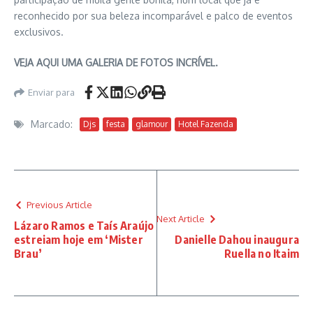
reconhecido por sua beleza incomparável e palco de eventos
exclusivos.
VEJA AQUI UMA GALERIA DE FOTOS INCRÍVEL.
Enviar para
Marcado:
Djs
festa
glamour
Hotel Fazenda
Previous Article
Next Article
Lázaro Ramos e Taís Araújo
estreiam hoje em ‘Mister
Danielle Dahou inaugura
Brau’
Ruella no Itaim