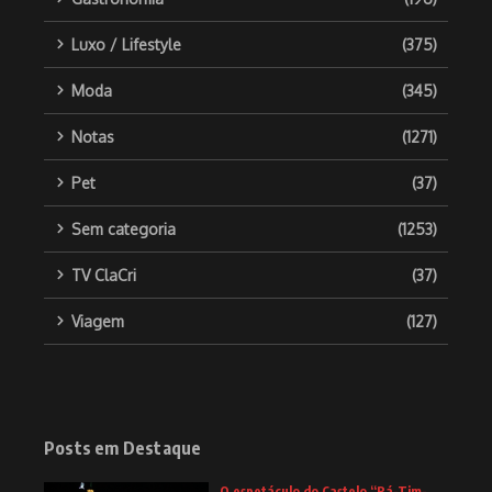
Luxo / Lifestyle
(375)
Moda
(345)
Notas
(1271)
Pet
(37)
Sem categoria
(1253)
TV ClaCri
(37)
Viagem
(127)
Posts em Destaque
O espetáculo do Castelo “Rá-Tim-