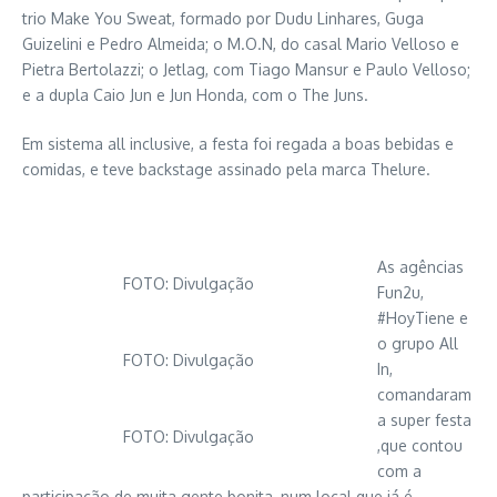
trio Make You Sweat, formado por Dudu Linhares, Guga
Guizelini e Pedro Almeida; o M.O.N, do casal Mario Velloso e
Pietra Bertolazzi; o Jetlag, com Tiago Mansur e Paulo Velloso;
e a dupla Caio Jun e Jun Honda, com o The Juns.
Em sistema all inclusive, a festa foi regada a boas bebidas e
comidas, e teve backstage assinado pela marca Thelure.
As agências
FOTO: Divulgação
Fun2u,
#HoyTiene e
o grupo All
FOTO: Divulgação
In,
comandaram
a super festa
FOTO: Divulgação
,que contou
com a
participação de muita gente bonita, num local que já é