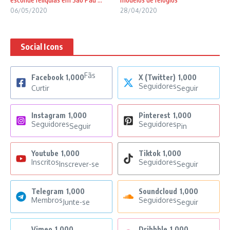
06/05/2020
28/04/2020
Social Icons
Fãs
Facebook
1,000
X (Twitter)
1,000
Seguidores
Curtir
Seguir
Instagram
1,000
Pinterest
1,000
Seguidores
Seguidores
Seguir
Pin
Youtube
1,000
Tiktok
1,000
Inscritos
Seguidores
Inscrever-se
Seguir
Telegram
1,000
Soundcloud
1,000
Membros
Seguidores
Junte-se
Seguir
Vimeo
1,000
Dribbble
1,000