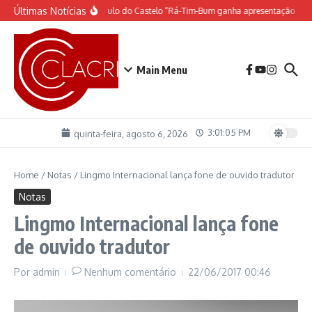
Ir para o conteúdo
Últimas Notícias
O espetáculo do Castelo “Rá-Tim-Bum ganha apresentação de 
Main Menu
3:01:06 PM
quinta-feira, agosto 6, 2026
Home
/
Notas
/
Lingmo Internacional lança fone de ouvido tradutor
Notas
Lingmo Internacional lança fone
de ouvido tradutor
Por
admin
Nenhum comentário
22/06/2017
00:46