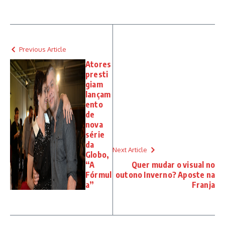
Previous Article
Atores
presti
giam
lançam
ento
de
nova
série
da
Next Article
Globo,
“A
Quer mudar o visual no
Fórmul
outono Inverno? Aposte na
a”
Franja