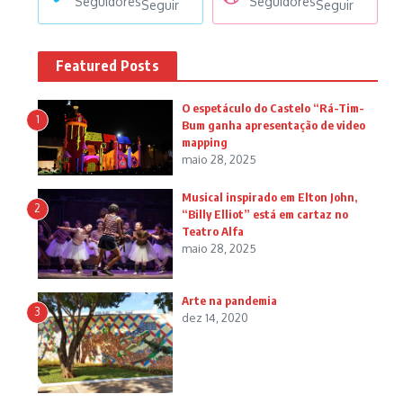
Seguidores
Seguidores
Seguir
Seguir
Featured Posts
O espetáculo do Castelo “Rá-Tim-
1
Bum ganha apresentação de video
mapping
maio 28, 2025
Musical inspirado em Elton John,
2
“Billy Elliot” está em cartaz no
Teatro Alfa
maio 28, 2025
Arte na pandemia
3
dez 14, 2020