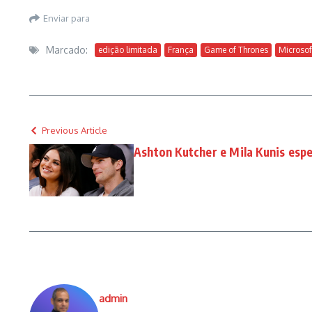
Enviar para
Marcado:
edição limitada
França
Game of Thrones
Microsof
Previous Article
Ashton Kutcher e Mila Kunis es
admin