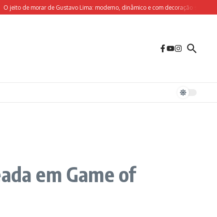
to de morar de Gustavo Lima: moderno, dinâmico e com decoração sob medida para
seada em Game of