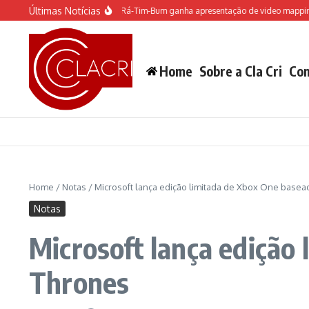
Ir para o conteúdo
Últimas Notícias
O espetáculo do Castelo “Rá-Tim-Bum ganha apresentação de video mapping
M
Home
Sobre a Cla Cri
Con
Home
/
Notas
/
Microsoft lança edição limitada de Xbox One base
Notas
Microsoft lança edição
Thrones