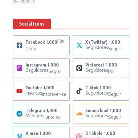
28/05/2025
Social Icons
Fãs
Facebook
1,000
X (Twitter)
1,000
Seguidores
Curtir
Seguir
Instagram
1,000
Pinterest
1,000
Seguidores
Seguidores
Seguir
Pin
Youtube
1,000
Tiktok
1,000
Inscritos
Seguidores
Inscrever-se
Seguir
Telegram
1,000
Soundcloud
1,000
Membros
Seguidores
Junte-se
Seguir
Vimeo
1,000
Dribbble
1,000