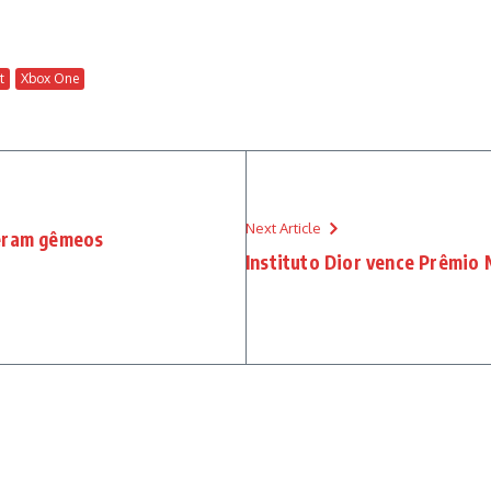
t
Xbox One
Next Article
peram gêmeos
Instituto Dior vence Prêmio