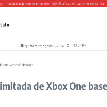
usical inspirado em Elton John, “Billy Elliot” está em cartaz no Teatro Alfa
O jei
tato
4:43:06 PM
quinta-feira, agosto 6, 2026
ada em Game of Thrones
 limitada de Xbox One ba