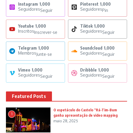
Instagram
1,000
Pinterest
1,000
Seguidores
Seguidores
Seguir
Pin
Youtube
1,000
Tiktok
1,000
Inscritos
Seguidores
Inscrever-se
Seguir
Telegram
1,000
Soundcloud
1,000
Membros
Seguidores
Junte-se
Seguir
Vimeo
1,000
Dribbble
1,000
Seguidores
Seguidores
Seguir
Seguir
Featured Posts
O espetáculo do Castelo “Rá-Tim-Bum
1
ganha apresentação de video mapping
maio 28, 2025