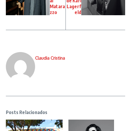
al
de Karl
Matara
Lagerf
zzo
eld
Claudia Cristina
Posts Relacionados