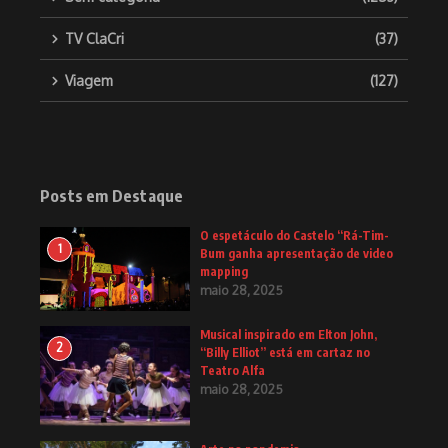
TV ClaCri
(37)
Viagem
(127)
Posts em Destaque
O espetáculo do Castelo “Rá-Tim-
1
Bum ganha apresentação de video
mapping
maio 28, 2025
Musical inspirado em Elton John,
2
“Billy Elliot” está em cartaz no
Teatro Alfa
maio 28, 2025