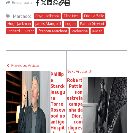
Enviar para
Marcado:
Boyd Holbrook
Elise Neal
Eriq La Salle
Hugh Jackman
James Mangold
Logan
Patrick Stewart
Richard E. Grant
Stephen Merchant
Wolverine
X-Men
Previous Article
Next Article
Phillip
e
Robert
Starck
Pattin
inaugu
son
ra
estrela
Torre
campa
Rosew
nha da
ood no
Dior,
antigo
com
Hospit
cliques