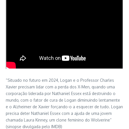
“Situado no futuro em 2024, Logan e o Professor Charles
Xavier precisam lidar com a perda dos X-Men, quando uma
corporação liderada por Nathaniel Essex está destruindo o
mundo, com o fator de cura de Logan diminuindo lentamente
e o Alzheimer de Xavier forçando-o a esquecer de tudo. Logan
precisa deter Nathaniel Essex com a ajuda de uma jovem
chamada Laura Kinney, um clone feminino do Wolverine”
(sinopse divulgada pelo IMDB)