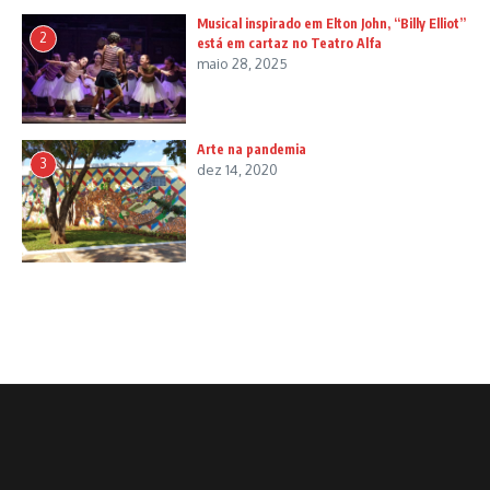
Musical inspirado em Elton John, “Billy Elliot”
2
está em cartaz no Teatro Alfa
maio 28, 2025
Arte na pandemia
3
dez 14, 2020