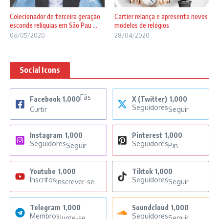
Colecionador de terceira geração
Cartier relança e apresenta novos
esconde relíquias em São Pau ...
modelos de relógios
06/05/2020
28/04/2020
Social Icons
Fãs
Facebook
1,000
X (Twitter)
1,000
Seguidores
Curtir
Seguir
Instagram
1,000
Pinterest
1,000
Seguidores
Seguidores
Seguir
Pin
Youtube
1,000
Tiktok
1,000
Inscritos
Seguidores
Inscrever-se
Seguir
Telegram
1,000
Soundcloud
1,000
Membros
Seguidores
Junte-se
Seguir