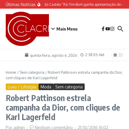
Ir para o conteúdo
Últimas Notícias
O espetáculo do Castelo “Rá-Tim-Bum ganha apresentação de vide
Main Menu
2:38:06 AM
quinta-feira, agosto 6, 2026
Home
/
Sem categoria
/
Robert Pattinson estrela campanha da Dior,
com cliques de Karl Lagerfeld
Luxo / Lifestyle
Moda
Sem categoria
Robert Pattinson estrela
campanha da Dior, com cliques de
Karl Lagerfeld
Por
admin
Nenhum comentário
21/10/2016
16:02