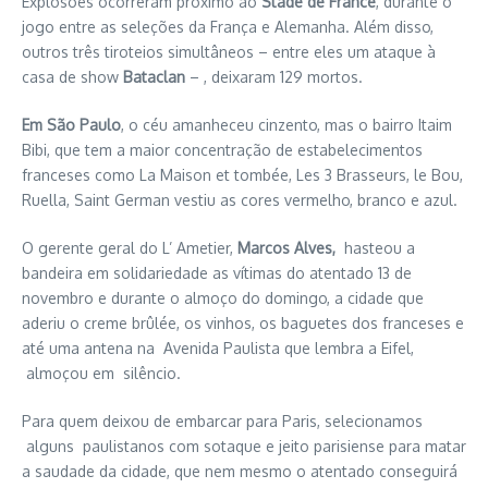
Explosões ocorreram próximo ao
Stade de France
, durante o
jogo entre as seleções da França e Alemanha. Além disso,
outros três tiroteios simultâneos – entre eles um ataque à
casa de show
Bataclan
–
, deixaram 129 mortos.
Em São Paulo
, o céu amanheceu cinzento, mas o bairro Itaim
Bibi, que tem a maior concentração de estabelecimentos
franceses como La Maison et tombée, Les 3 Brasseurs, le Bou,
Ruella, Saint German vestiu as cores vermelho, branco e azul.
O gerente geral do L’ Ametier,
Marcos Alves,
hasteou a
bandeira em solidariedade as vítimas do atentado 13 de
novembro e durante o almoço do domingo, a cidade que
aderiu o creme brûlée, os vinhos, os baguetes dos franceses e
até uma antena na Avenida Paulista que lembra a Eifel,
almoçou em silêncio.
Para quem deixou de embarcar para Paris, selecionamos
alguns paulistanos com sotaque e jeito parisiense para matar
a saudade da cidade, que nem mesmo o atentado conseguirá