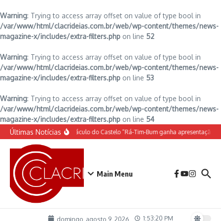
Warning
: Trying to access array offset on value of type bool in
/var/www/html/clacrideias.com.br/web/wp-content/themes/news-
magazine-x/includes/extra-filters.php
on line
52
Warning
: Trying to access array offset on value of type bool in
/var/www/html/clacrideias.com.br/web/wp-content/themes/news-
magazine-x/includes/extra-filters.php
on line
53
Warning
: Trying to access array offset on value of type bool in
/var/www/html/clacrideias.com.br/web/wp-content/themes/news-
magazine-x/includes/extra-filters.php
on line
54
Ir para o conteúdo
Últimas Notícias
O espetáculo do Castelo “Rá-Tim-Bum ganha apresentação d
Main Menu
1:53:20 PM
domingo, agosto 9, 2026