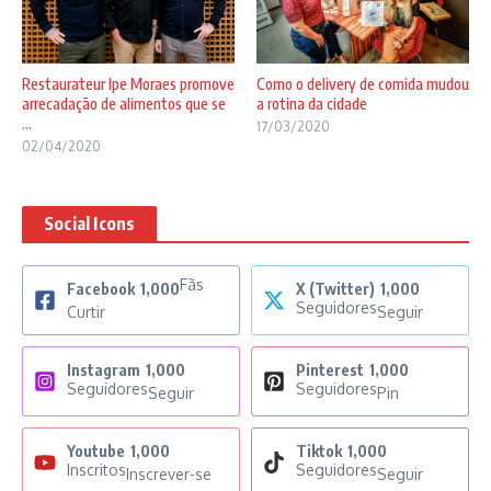
Restaurateur Ipe Moraes promove
Como o delivery de comida mudou
arrecadação de alimentos que se
a rotina da cidade
...
17/03/2020
02/04/2020
Social Icons
Fãs
Facebook
1,000
X (Twitter)
1,000
Seguidores
Curtir
Seguir
Instagram
1,000
Pinterest
1,000
Seguidores
Seguidores
Seguir
Pin
Youtube
1,000
Tiktok
1,000
Inscritos
Seguidores
Inscrever-se
Seguir