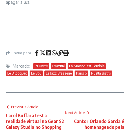
apagar a luz.
Enviar para
Marcado:
Ici Bistrô
L'Amitié
La Maison est Tombée
Le Bilboquet
Le Bou
Le Jazz Brasserie
Paris 6
Ruella Bistrô
Previous Article
Next Article
Carol Buffara testa
realidade virtual no Gear S2
Cantor Orlando Garcia é
Galaxy Studio no Shopping
homenageado pela