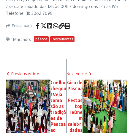
/ sexta e sábado das 12h às 00h / domingo das 12h às 19h
Telefone: (11) 3062 7098
Enviar para
Marcado:
páscoa
Restaurantes
Previous Article
Next Article
Coelho
Giro de
chegou
Páscoa
! Veja
:
como
Festas
são as
top
tradiçõ
reúne
es de
m
Páscoa
celebri
ao
dades