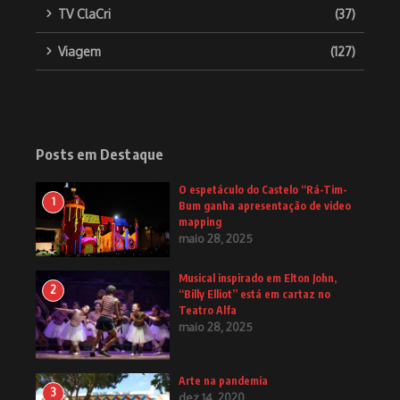
TV ClaCri
(37)
Viagem
(127)
Posts em Destaque
O espetáculo do Castelo “Rá-Tim-
1
Bum ganha apresentação de video
mapping
maio 28, 2025
Musical inspirado em Elton John,
2
“Billy Elliot” está em cartaz no
Teatro Alfa
maio 28, 2025
Arte na pandemia
3
dez 14, 2020