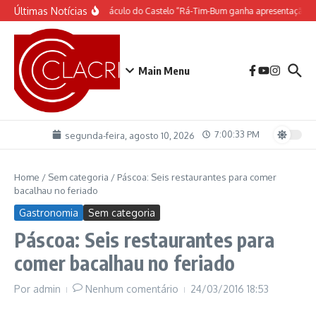
Ir para o conteúdo
Últimas Notícias
O espetáculo do Castelo “Rá-Tim-Bum ganha apresentação de
Main Menu
7:00:34 PM
segunda-feira, agosto 10, 2026
Home
/
Sem categoria
/
Páscoa: Seis restaurantes para comer
bacalhau no feriado
Gastronomia
Sem categoria
Páscoa: Seis restaurantes para
comer bacalhau no feriado
Por
admin
Nenhum comentário
24/03/2016
18:53