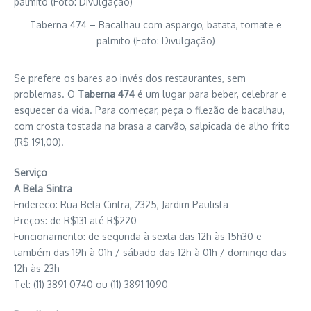
Taberna 474 – Bacalhau com aspargo, batata, tomate e
palmito (Foto: Divulgação)
Se prefere os bares ao invés dos restaurantes, sem
problemas. O
Taberna 474
é um lugar para beber, celebrar e
esquecer da vida. Para começar, peça o filezão de bacalhau,
com crosta tostada na brasa a carvão, salpicada de alho frito
(R$ 191,00).
Serviço
A Bela Sintra
Endereço: Rua Bela Cintra, 2325, Jardim Paulista
Preços: de R$131 até R$220
Funcionamento: de segunda à sexta das 12h às 15h30 e
também das 19h à 01h / sábado das 12h à 01h / domingo das
12h às 23h
Tel: (11) 3891 0740 ou (11) 3891 1090