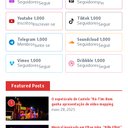
Seguidores
Seguidores
Seguir
Pin
Youtube
1,000
Tiktok
1,000
Inscritos
Seguidores
Inscrever-se
Seguir
Telegram
1,000
Soundcloud
1,000
Membros
Seguidores
Junte-se
Seguir
Vimeo
1,000
Dribbble
1,000
Seguidores
Seguidores
Seguir
Seguir
Featured Posts
O espetáculo do Castelo “Rá-Tim-Bum
1
ganha apresentação de video mapping
maio 28, 2025
Musical inspirado em Elton John, “Billy Elliot”