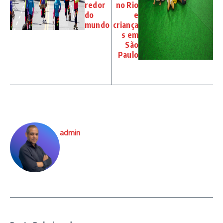
redor
no Rio
do
e
mundo
criança
s em
São
Paulo
admin