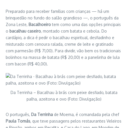
Preparado para receber famílias com crianças — há um
brinquedão no fundo do salão grandioso —, o português da
Zona Leste,
Bacalhoeiro
tem como uma das opções principais
o
bacalhau caseiro
, montado com batata e cebola. Do
cardápio, a dica é pedir o bacalhau espiritual, desfiadinho e
misturado com cenoura ralada, creme de leite e gratinado
com parmesão (R$ 71,00). Para dividir, vão bem os tradicionais
bolinhos na massa de batata (R$ 20,00) e a panelinha de lula
com bacon (R$ 40,00).
Da Terrinha – Bacalhau à brás com peixe desfiado, batata
palha, azeitona e ovo (Foto: Divulgação)
O português,
Da Terrinha
de Moema, é comandada pela chef
Paula Tomás
, que teve passagens pelos restaurantes Veleiros
e Pingão, ambos em Perafita, e Casa do Lago, em Mondim de