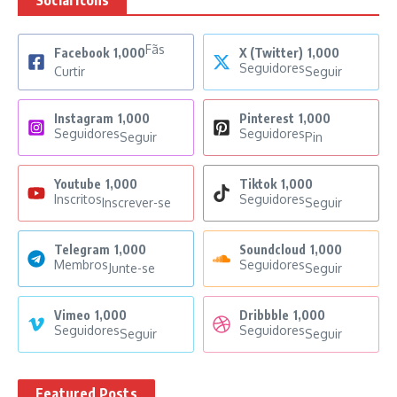
Social Icons
Fãs
Facebook
1,000
X (Twitter)
1,000
Seguidores
Curtir
Seguir
Instagram
1,000
Pinterest
1,000
Seguidores
Seguidores
Seguir
Pin
Youtube
1,000
Tiktok
1,000
Inscritos
Seguidores
Inscrever-se
Seguir
Telegram
1,000
Soundcloud
1,000
Membros
Seguidores
Junte-se
Seguir
Vimeo
1,000
Dribbble
1,000
Seguidores
Seguidores
Seguir
Seguir
Featured Posts