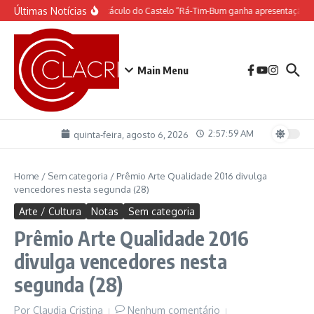
Ir para o conteúdo
Últimas Notícias
O espetáculo do Castelo “Rá-Tim-Bum ganha apresentação d
Main Menu
2:57:59 AM
quinta-feira, agosto 6, 2026
Home
/
Sem categoria
/
Prêmio Arte Qualidade 2016 divulga
vencedores nesta segunda (28)
Arte / Cultura
Notas
Sem categoria
Prêmio Arte Qualidade 2016
divulga vencedores nesta
segunda (28)
Por
Claudia Cristina
Nenhum comentário