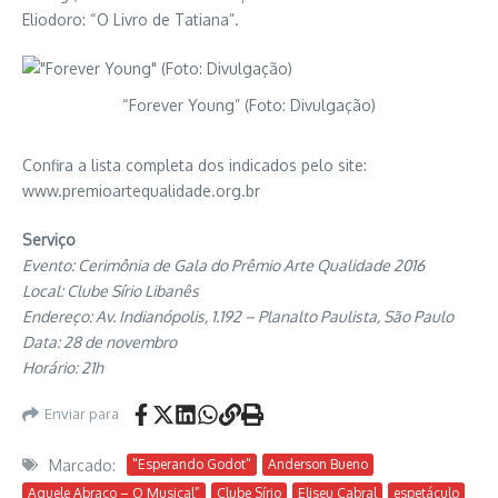
Eliodoro: “O Livro de Tatiana”.
“Forever Young” (Foto: Divulgação)
Confira a lista completa dos indicados pelo site:
www.premioartequalidade.org.br
Serviço
Evento: Cerimônia de Gala do Prêmio Arte Qualidade 2016
Local: Clube Sírio Libanês
Endereço: Av. Indianópolis, 1.192 – Planalto Paulista, São Paulo
Data: 28 de novembro
Horário: 21h
Enviar para
Marcado:
"Esperando Godot"
Anderson Bueno
Aquele Abraço – O Musical”
Clube Sírio
Eliseu Cabral
espetáculo