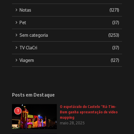
Notas
(1271)
Pet
(37)
Sem categoria
(1253)
TV ClaCri
(37)
Viagem
(127)
Posts em Destaque
O espetáculo do Castelo “Rá-Tim-
1
Bum ganha apresentação de video
mapping
maio 28, 2025