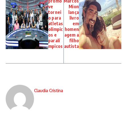
promo
Marcos
ve
Mion
tornei
lança
o para
livro
atletas
em
olímpic
homen
os e
agem a
paralí
filho
mpicos
autista
Claudia Cristina