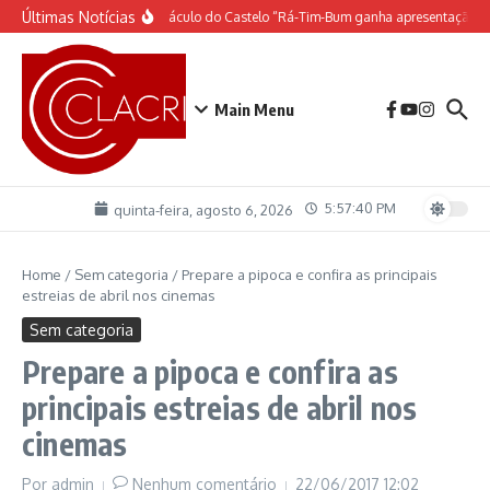
Ir para o conteúdo
Últimas Notícias
O espetáculo do Castelo “Rá-Tim-Bum ganha apresentação d
Main Menu
5:57:40 PM
quinta-feira, agosto 6, 2026
Home
/
Sem categoria
/
Prepare a pipoca e confira as principais
estreias de abril nos cinemas
Sem categoria
Prepare a pipoca e confira as
principais estreias de abril nos
cinemas
Por
admin
Nenhum comentário
22/06/2017
12:02