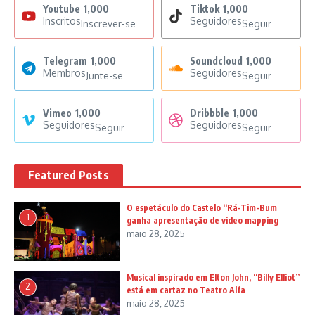
Youtube
1,000
Tiktok
1,000
Inscritos
Seguidores
Inscrever-se
Seguir
Telegram
1,000
Soundcloud
1,000
Membros
Seguidores
Junte-se
Seguir
Vimeo
1,000
Dribbble
1,000
Seguidores
Seguidores
Seguir
Seguir
Featured Posts
O espetáculo do Castelo “Rá-Tim-Bum
1
ganha apresentação de video mapping
maio 28, 2025
Musical inspirado em Elton John, “Billy Elliot”
2
está em cartaz no Teatro Alfa
maio 28, 2025