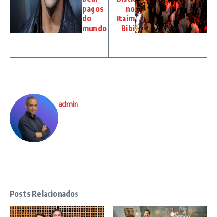
pagos
no
do
Itaim
mundo
Bibi
admin
Posts Relacionados