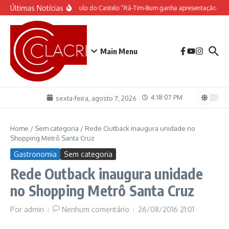
Ir para o conteúdo
Últimas Notícias
O espetáculo do Castelo “Rá-Tim-Bum ganha apresentação de 
Main Menu
4:18:08 PM
sexta-feira, agosto 7, 2026
Home
/
Sem categoria
/
Rede Outback inaugura unidade no
Shopping Metrô Santa Cruz
Gastronomia
Sem categoria
Rede Outback inaugura unidade
no Shopping Metrô Santa Cruz
Por
admin
Nenhum comentário
26/08/2016
21:01