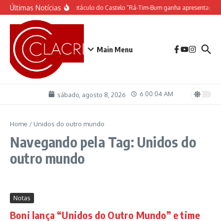
Ir para o conteúdo
Últimas Notícias
O espetáculo do Castelo “Rá-Tim-Bum ganha apresentação 
Main Menu
6:00:04 AM
sábado, agosto 8, 2026
Home
/
Unidos do outro mundo
Navegando pela Tag: Unidos do
outro mundo
Notas
Boni lança “Unidos do Outro Mundo” e time