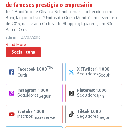
de famosos prestigia o empresário
José Bonifácio de Oliveira Sobrinho, mais conhecido como
Boni, lançou o livro “Unidos do Outro Mundo” em dezembro
de 2015, na Livraria Cultura do Shopping Iguatemi, em São
Paulo. O ev...
admin
27/07/2016
Read More
Social Icons
Fãs
Facebook
1,000
X (Twitter)
1,000
Seguidores
Curtir
Seguir
Instagram
1,000
Pinterest
1,000
Seguidores
Seguidores
Seguir
Pin
Youtube
1,000
Tiktok
1,000
Inscritos
Seguidores
Inscrever-se
Seguir