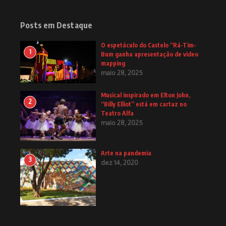
Posts em Destaque
O espetáculo do Castelo “Rá-Tim-
1
Bum ganha apresentação de video
mapping
maio 28, 2025
Musical inspirado em Elton John,
2
“Billy Elliot” está em cartaz no
Teatro Alfa
maio 28, 2025
Arte na pandemia
3
dez 14, 2020