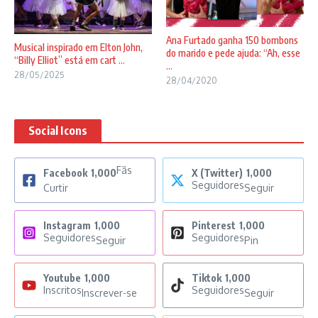
Ana Furtado ganha 150 bombons
Musical inspirado em Elton John,
do marido e pede ajuda: “Ah, esse
“Billy Elliot” está em cart ...
...
28/05/2025
28/04/2020
Social Icons
Fãs
Facebook
1,000
X (Twitter)
1,000
Seguidores
Curtir
Seguir
Instagram
1,000
Pinterest
1,000
Seguidores
Seguidores
Seguir
Pin
Youtube
1,000
Tiktok
1,000
Inscritos
Seguidores
Inscrever-se
Seguir