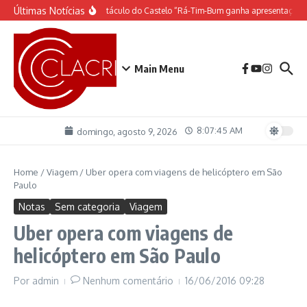
Ir para o conteúdo
Últimas Notícias
O espetáculo do Castelo “Rá-Tim-Bum ganha apresentação 
Main Menu
8:07:46 AM
domingo, agosto 9, 2026
Home
/
Viagem
/
Uber opera com viagens de helicóptero em São
Paulo
Notas
Sem categoria
Viagem
Uber opera com viagens de
helicóptero em São Paulo
Por
admin
Nenhum comentário
16/06/2016
09:28