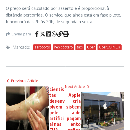
O preço será calculado por assento e é proporcional à
distância percorrida. O serviço, que ainda está em fase piloto,
funcionará das 7h às 20h, de segunda a sexta.
Enviar para
Marcado:
aeroporto
hepicóptero
taxi
Uber
UberCOPTER
Previous Article
Next Article
Cientis
tas
Apple
desenv
cria
olvem
sistem
pele
a de
artifici
pagam
al nos
ento