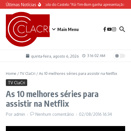
Ir para o conteúdo
Últimas Notícias
O espetáculo do Castelo “Rá-Tim-Bum ganha apresentação de 
Main Menu
3:16:02 AM
quinta-feira, agosto 6, 2026
Home
/
TV ClaCri
/
As 10 melhores séries para assistir na Netflix
TV ClaCri
As 10 melhores séries para
assistir na Netflix
Por
admin
Nenhum comentário
02/08/2016
16:34