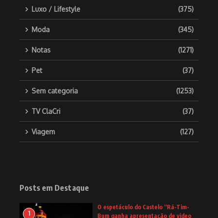
Luxo / Lifestyle
(375)
Moda
(345)
Notas
(1271)
Pet
(37)
Sem categoria
(1253)
TV ClaCri
(37)
Viagem
(127)
Posts em Destaque
O espetáculo do Castelo “Rá-Tim-
1
Bum ganha apresentação de video