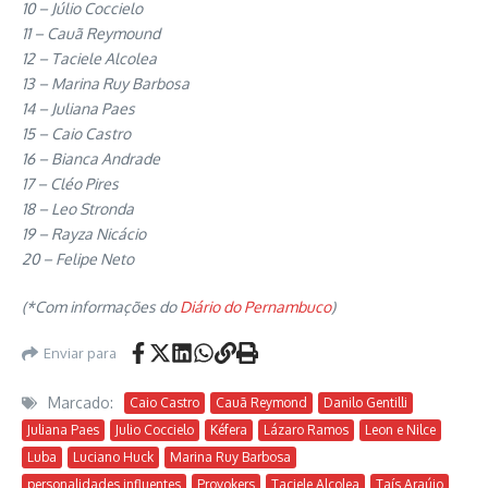
10 – Júlio Coccielo
11 – Cauã Reymound
12 – Taciele Alcolea
13 – Marina Ruy Barbosa
14 – Juliana Paes
15 – Caio Castro
16 – Bianca Andrade
17 – Cléo Pires
18 – Leo Stronda
19 – Rayza Nicácio
20 – Felipe Neto
(*Com informações do
Diário do Pernambuco
)
Enviar para
Marcado:
Caio Castro
Cauã Reymond
Danilo Gentilli
Juliana Paes
Julio Coccielo
Kéfera
Lázaro Ramos
Leon e Nilce
Luba
Luciano Huck
Marina Ruy Barbosa
personalidades influentes
Provokers
Taciele Alcolea
Taís Araújo