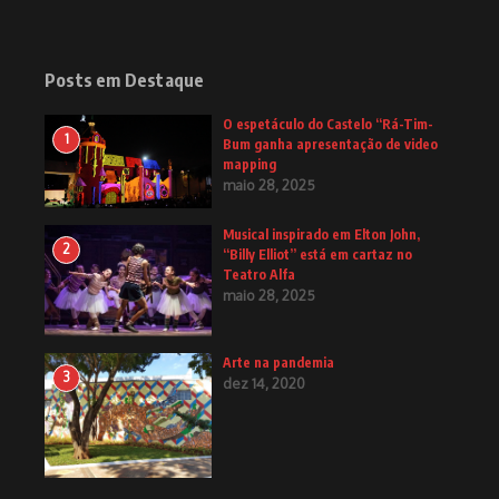
Posts em Destaque
O espetáculo do Castelo “Rá-Tim-
1
Bum ganha apresentação de video
mapping
maio 28, 2025
Musical inspirado em Elton John,
2
“Billy Elliot” está em cartaz no
Teatro Alfa
maio 28, 2025
Arte na pandemia
3
dez 14, 2020