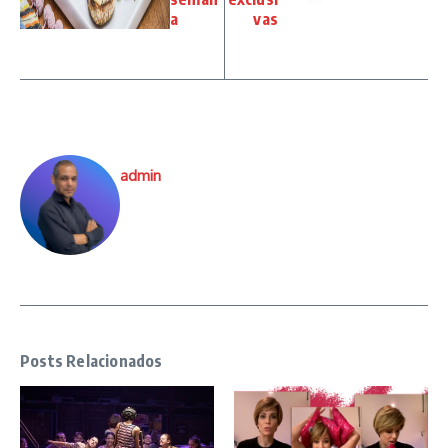
a
vas
admin
Posts Relacionados