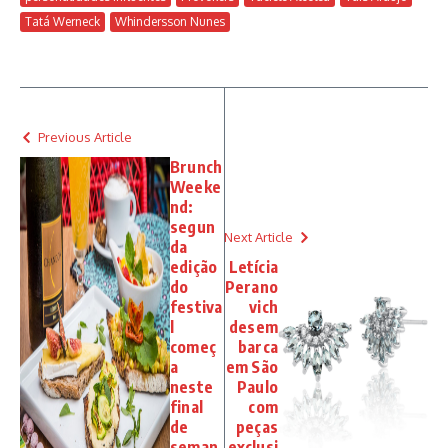
Tatá Werneck
Whindersson Nunes
Previous Article
Brunch
Weeke
nd:
segun
Next Article
da
edição
Letícia
do
Perano
festiva
vich
l
desem
começ
barca
a
em São
neste
Paulo
final
com
de
peças
seman
exclusi