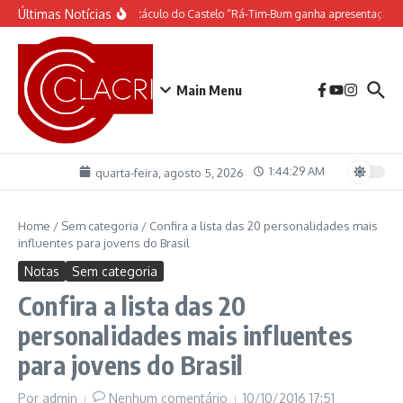
Ir para o conteúdo
Últimas Notícias
O espetáculo do Castelo “Rá-Tim-Bum ganha apresentação d
Main Menu
1:44:29 AM
quarta-feira, agosto 5, 2026
Home
/
Sem categoria
/
Confira a lista das 20 personalidades mais
influentes para jovens do Brasil
Notas
Sem categoria
Confira a lista das 20
personalidades mais influentes
para jovens do Brasil
Por
admin
Nenhum comentário
10/10/2016
17:51