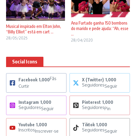
Ana Furtado ganha 150 bombons
Musical inspirado em Elton John,
do marido e pede ajuda: “Ah, esse
“Billy Elliot” está em cart ...
...
28/05/2025
28/04/2020
Social Icons
Fãs
Facebook
1,000
X (Twitter)
1,000
Seguidores
Curtir
Seguir
Instagram
1,000
Pinterest
1,000
Seguidores
Seguidores
Seguir
Pin
Youtube
1,000
Tiktok
1,000
Inscritos
Seguidores
Inscrever-se
Seguir