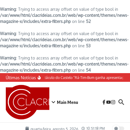
Warning
: Trying to access array offset on value of type bool in
/var/www/html/clacrideias.com.br/web/wp-content/themes/news-
magazine-x/includes/extra-filters.php
on line
52
Warning
: Trying to access array offset on value of type bool in
/var/www/html/clacrideias.com.br/web/wp-content/themes/news-
magazine-x/includes/extra-filters.php
on line
53
Warning
: Trying to access array offset on value of type bool in
/var/www/html/clacrideias.com.br/web/wp-content/themes/news-
magazine-x/includes/extra-filters.php
on line
54
Ir para o conteúdo
Últimas Notícias
O espetáculo do Castelo “Rá-Tim-Bum ganha apresentação d
Main Menu
10:51:18 PM
quarta-feira, agosto 5, 2026