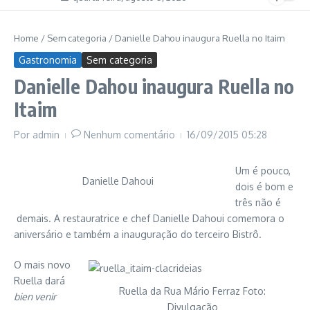
Home
/
Sem categoria
/
Danielle Dahou inaugura Ruella no Itaim
Gastronomia
Sem categoria
Danielle Dahou inaugura Ruella no
Itaim
Por
admin
Nenhum comentário
16/09/2015
05:28
Um é pouco,
Danielle Dahoui
dois é bom e
três não é
demais. A restauratrice e chef Danielle Dahoui comemora o
aniversário e também a inauguração do terceiro Bistrô.
O mais novo
Ruella dará
Ruella da Rua Mário Ferraz Foto:
bien venir
Divulgação