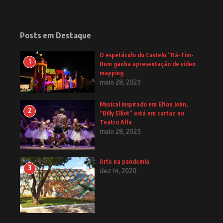
Posts em Destaque
O espetáculo do Castelo “Rá-Tim-
1
Bum ganha apresentação de video
mapping
maio 28, 2025
Musical inspirado em Elton John,
2
“Billy Elliot” está em cartaz no
Teatro Alfa
maio 28, 2025
Arte na pandemia
3
dez 14, 2020