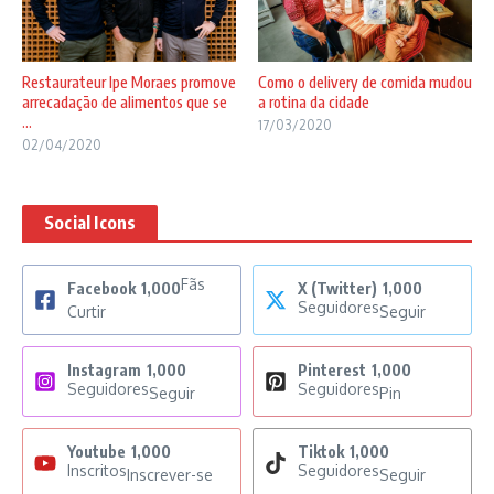
Restaurateur Ipe Moraes promove
Como o delivery de comida mudou
arrecadação de alimentos que se
a rotina da cidade
...
17/03/2020
02/04/2020
Social Icons
Fãs
Facebook
1,000
X (Twitter)
1,000
Seguidores
Curtir
Seguir
Instagram
1,000
Pinterest
1,000
Seguidores
Seguidores
Seguir
Pin
Youtube
1,000
Tiktok
1,000
Inscritos
Seguidores
Inscrever-se
Seguir