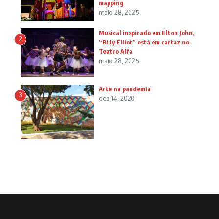
mapping
maio 28, 2025
Musical inspirado em Elton John,
2
“Billy Elliot” está em cartaz no
Teatro Alfa
maio 28, 2025
Arte na pandemia
3
dez 14, 2020