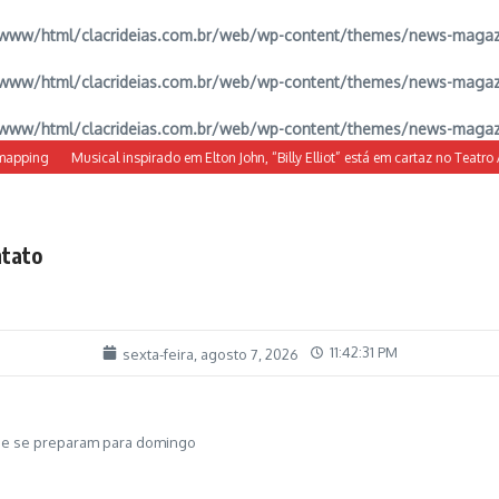
www/html/clacrideias.com.br/web/wp-content/themes/news-magazine
www/html/clacrideias.com.br/web/wp-content/themes/news-magazine
www/html/clacrideias.com.br/web/wp-content/themes/news-magazine
ing
Musical inspirado em Elton John, “Billy Elliot” está em cartaz no Teatro Alfa
tato
11:42:32 PM
sexta-feira, agosto 7, 2026
a e se preparam para domingo