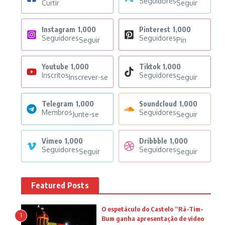
Seguidores
Curtir
Seguir
Instagram
1,000
Pinterest
1,000
Seguidores
Seguidores
Seguir
Pin
Youtube
1,000
Tiktok
1,000
Inscritos
Seguidores
Inscrever-se
Seguir
Telegram
1,000
Soundcloud
1,000
Membros
Seguidores
Junte-se
Seguir
Vimeo
1,000
Dribbble
1,000
Seguidores
Seguidores
Seguir
Seguir
Featured Posts
O espetáculo do Castelo “Rá-Tim-
1
Bum ganha apresentação de video