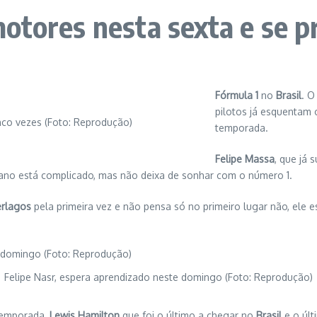
motores nesta sexta e se 
Fórmula 1
no
Brasil
. O
pilotos já esquentam 
inco vezes (Foto: Reprodução)
temporada.
Felipe Massa
, que já 
no está complicado, mas não deixa de sonhar com o número 1.
erlagos
pela primeira vez e não pensa só no primeiro lugar não, ele 
Felipe Nasr, espera aprendizado neste domingo (Foto: Reprodução)
temporada,
Lewis Hamilton
que foi o último a chegar no
Brasil
e o últ