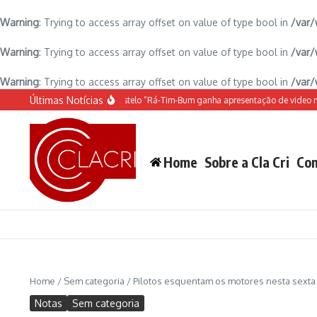
Warning
: Trying to access array offset on value of type bool in
/var/
Warning
: Trying to access array offset on value of type bool in
/var/
Warning
: Trying to access array offset on value of type bool in
/var/
Ir para o conteúdo
Últimas Notícias
O espetáculo do Castelo “Rá-Tim-Bum ganha apresentação de video mapp
Home
Sobre a Cla Cri
Con
Home
/
Sem categoria
/
Pilotos esquentam os motores nesta sext
Notas
Sem categoria