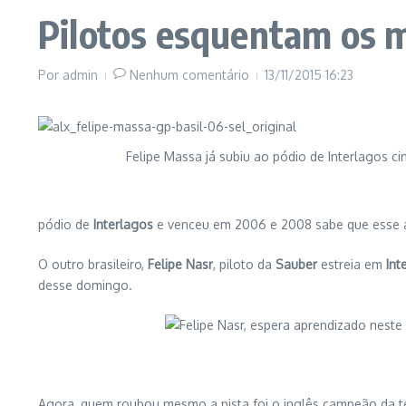
Pilotos esquentam os 
Por
admin
Nenhum comentário
13/11/2015
16:23
Felipe Massa já subiu ao pódio de Interlagos c
pódio de
Interlagos
e venceu em 2006 e 2008 sabe que esse a
O outro brasileiro,
Felipe Nasr
, piloto da
Sauber
estreia em
Int
desse domingo.
Agora, quem roubou mesmo a pista foi o inglês campeão da 