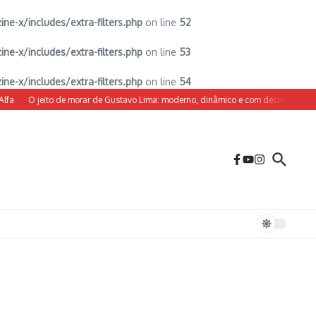
-x/includes/extra-filters.php
on line
52
-x/includes/extra-filters.php
on line
53
-x/includes/extra-filters.php
on line
54
O jeito de morar de Gustavo Lima: moderno, dinâmico e com decoração sob medi